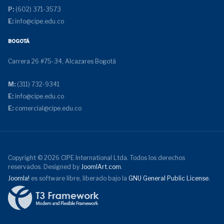
P:
(602) 371-3573
E:
info@cipe.edu.co
BOGOTÁ
Carrera 26 #75-34, Alcazares Bogotá
M:
(311) 732-9341
E:
info@cipe.edu.co
E:
comercial@cipe.edu.co
Copyright © 2026 CIPE International Ltda. Todos los derechos
reservados. Designed by
JoomlArt.com
.
Joomla!
es software libre, liberado bajo la
GNU General Public License.