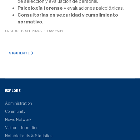
de selección y evaluación de personal.
Psicología forense
y evaluaciones psicológicas.
Consultorías en seguridad y cumplimiento
normativo
.
CREADO: 12.SEP.2024
VISITAS: 2508
ARTÍCULO SIGUIENTE: RIESGOS DE ESTUDIAR POLIGRAFÍA EN ESC
SIGUIENTE
EXPLORE
Administration
Community
News Network
Visitor Information
Notable Facts & Statistics