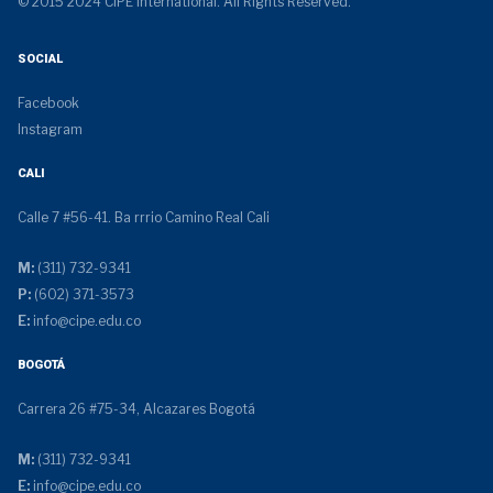
© 2015 2024 CIPE International. All Rights Reserved.
SOCIAL
Facebook
Instagram
CALI
Calle 7 #56-41. Ba rrrio Camino Real Cali
M:
(311) 732-9341
P:
(602) 371-3573
E:
info@cipe.edu.co
BOGOTÁ
Carrera 26 #75-34, Alcazares Bogotá
M:
(311) 732-9341
E:
info@cipe.edu.co